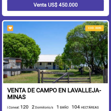
Venta US$ 450.000
COD. 0030
VENTA DE CAMPO EN LAVALLEJA-
MINAS
120
2
1
104
I.Coneat:
Dormitorio/s
BAÑO
HECTÁREAS