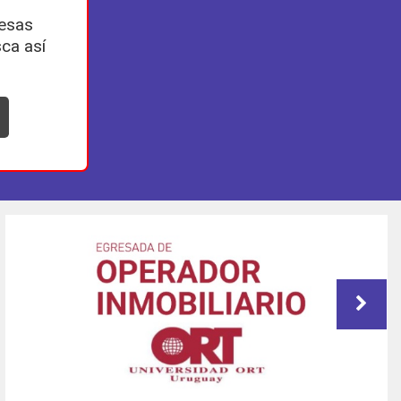
esas
ca así