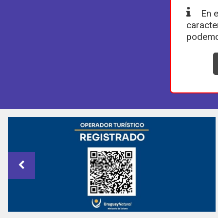
En e
caracte
podemo