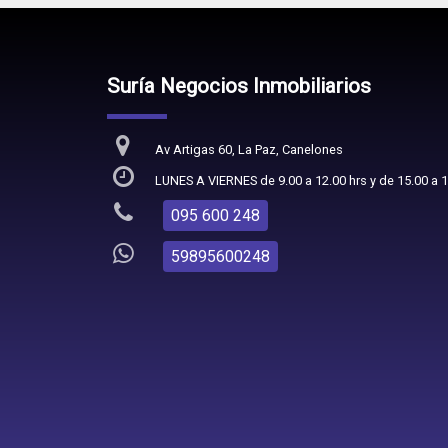
Suría Negocios Inmobiliarios
Av Artigas 60, La Paz, Canelones
LUNES A VIERNES de 9.00 a 12.00 hrs y de 15.00 a 1
095 600 248
59895600248