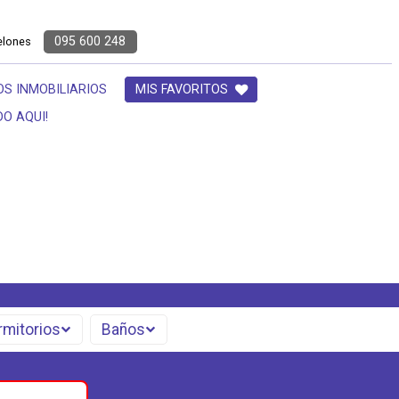
095 600 248
elones
OS INMOBILIARIOS
MIS FAVORITOS
O AQUI!
rmitorios
Baños