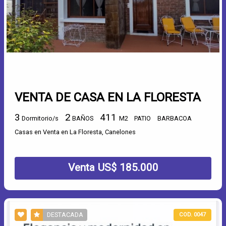
VENTA DE CASA EN LA FLORESTA
3
2
411
Dormitorio/s
BAÑOS
M2
PATIO
BARBACOA
Casas en Venta en La Floresta, Canelones
Venta US$ 185.000
DESTACADA
COD. 0047