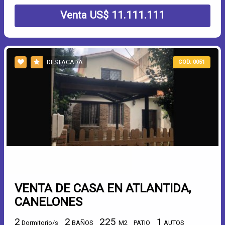
Venta US$ 11.111.111
DESTACADA
COD. 0051
VENTA DE CASA EN ATLANTIDA,
CANELONES
2
2
225
1
Dormitorio/s
BAÑOS
M2
PATIO
AUTOS