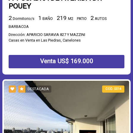
POUEY
2
1
219
2
Dormitorio/s
BAÑO
M2
PATIO
AUTOS
BARBACOA
Dirección: APARICIO SARAVIA 827 Y MAZZINI
Casas en Venta en Las Piedras, Canelones
Venta US$ 169.000
DESTACADA
COD. 0014