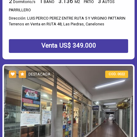
2
1
3.136
3
Dormitorio/s
BAÑO
M2
PATIO
AUTOS
PARRILLERO
Dirección: LUIS PERICO PEREZ ENTRE RUTA 5 Y VIRGINIO PATTARIN
Terrenos en Venta en RUTA 48, Las Piedras, Canelones
Venta US$ 349.000
DESTACADA
COD. 0022