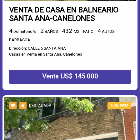
VENTA DE CASA EN BALNEARIO
SANTA ANA-CANELONES
4
2
432
4
Dormitorio/s
BAÑOS
M2
PATIO
AUTOS
BARBACOA
Dirección: CALLE 5 SANTA ANA
Casas en Venta en Santa Ana, Canelones
Venta US$ 145.000
DESTACADA
COD. 0008