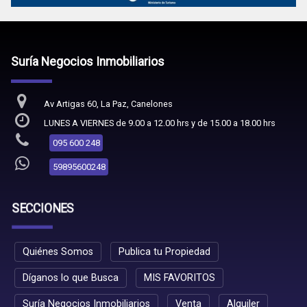
Suría Negocios Inmobiliarios
Av Artigas 60, La Paz, Canelones
LUNES A VIERNES de 9.00 a 12.00 hrs y de 15.00 a 18.00 hrs
095 600 248
59895600248
SECCIONES
Quiénes Somos
Publica tu Propiedad
Díganos lo que Busca
MIS FAVORITOS
Suría Negocios Inmobiliarios
Venta
Alquiler